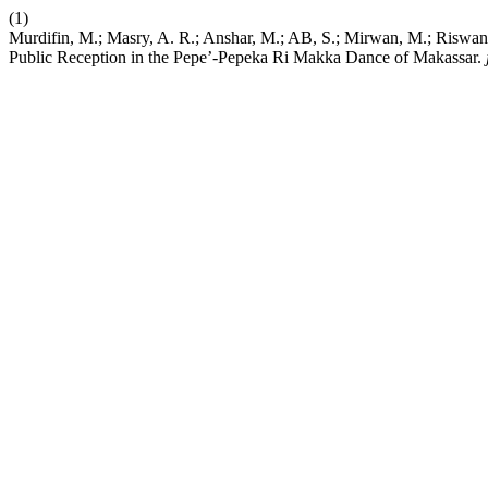
(1)
Murdifin, M.; Masry, A. R.; Anshar, M.; AB, S.; Mirwan, M.; Riswan
Public Reception in the Pepe’-Pepeka Ri Makka Dance of Makassar.